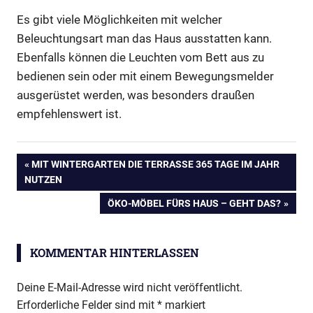
Es gibt viele Möglichkeiten mit welcher
Beleuchtungsart man das Haus ausstatten kann.
Ebenfalls können die Leuchten vom Bett aus zu
bedienen sein oder mit einem Bewegungsmelder
ausgerüstet werden, was besonders draußen
empfehlenswert ist.
Beleuchtung
Beitragsnavigation
VORHERIGER
MIT WINTERGARTEN DIE TERRASSE 365 TAGE IM JAHR
Haus
BEITRAG:
NUTZEN
Wohnung
NÄCHSTER
ÖKO-MÖBEL FÜRS HAUS – GEHT DAS?
BEITRAG:
KOMMENTAR HINTERLASSEN
Deine E-Mail-Adresse wird nicht veröffentlicht.
Erforderliche Felder sind mit
*
markiert