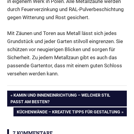
in eigenem Werk in Polen. Alle Metallzäune werden
durch Feuerverzinkung und RAL-Pulverbeschichtung
gegen Witterung und Rost gesichert.
Mit Zäunen und Toren aus Metall lässt sich jedes
Grundstück und jeder Garten stilvoll eingrenzen. Sie
schützen vor neugierigen Blicken und sorgen für
Sicherheit. Zu jedem Metallzaun gibt es auch das
passende Gartentor, dass mit einem guten Schloss
versehen werden kann.
Aluminium
Beitragsnavigation
VORHERIGER
KAMIN UND INNENEINRICHTUNG – WELCHER STIL
Aluminiumzaun
BEITRAG:
PASST AM BESTEN?
Aluzaun
NÄCHSTER
KÜCHENWÄNDE – KREATIVE TIPPS FÜR GESTALTUNG
Doppelstabmattenzaun
BEITRAG:
Gabione
7 KOMMENTARE