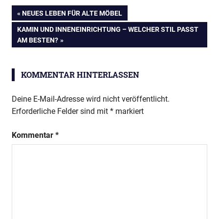
Balkongarten
Beitragsnavigation
VORHERIGER
NEUES LEBEN FÜR ALTE MÖBEL
Erdbeeren
BEITRAG:
NÄCHSTER
KAMIN UND INNENEINRICHTUNG – WELCHER STIL PASST
Gemüse
BEITRAG:
AM BESTEN?
Gemüsegarten
Kräuter
KOMMENTAR HINTERLASSEN
Obst
Paprika
Deine E-Mail-Adresse wird nicht veröffentlicht.
Tomaten
Erforderliche Felder sind mit
*
markiert
Kommentar
*